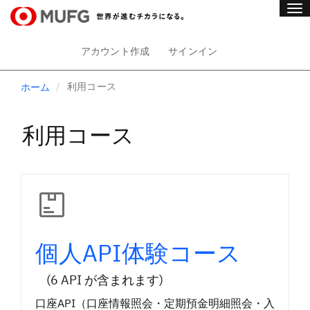
ナ
ビ
メ
ゲ
アカウント作成
サインイン
ー
ログイン
イ
シ
メ
ョ
利用コース
ホーム
ン
イ
ン
ン・
の
メ
コ
切
利用コース
ン
り
ニ
テ
替
ン
え
ュ
ツ
へ
ー
ス
キ
ッ
個人API体験コース
プ
(6 API が含まれます)
口座API（口座情報照会・定期預金明細照会・入