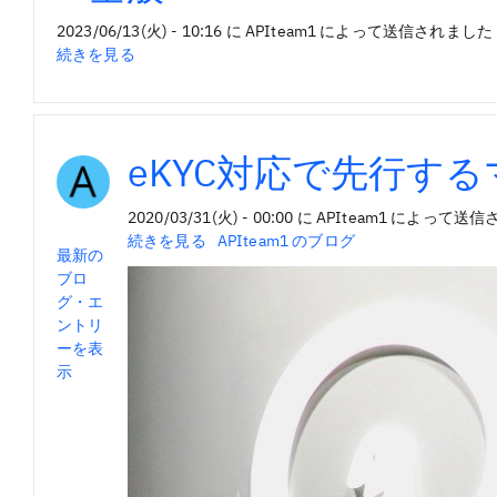
2023/06/13(火) - 10:16
に
APIteam1
によって送信されました
1.
続きを見る
全
般
の
eKYC対応で先行す
2020/03/31(火) - 00:00
に
APIteam1
によって送信
eKYC
続きを見る
APIteam1 のブログ
ブ
最新の
対
ロ
ブロ
応
グ
グ・エ
で
ントリ
先
ーを表
行
示
す
る
マ
ネ
ッ