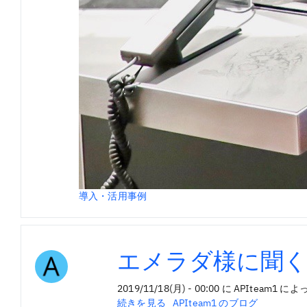
導入・活用事例
エメラダ様に聞く
2019/11/18(月) - 00:00
に
APIteam1
によ
エ
続きを見る
APIteam1 のブログ