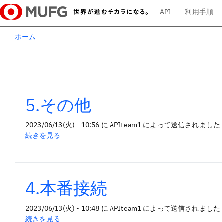
メ
API
利用手順
イ
メ
ホーム
イ
ン
ン・
コ
メ
ン
テ
ニ
ン
5.その他
ツ
ュ
へ
ス
2023/06/13(火) - 10:56
に
APIteam1
によって送信されました
ー
キ
5.
続きを見る
ッ
そ
プ
の
他
の
4.本番接続
2023/06/13(火) - 10:48
に
APIteam1
によって送信されました
4.
続きを見る