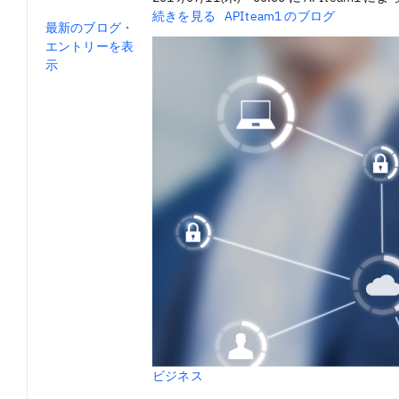
本
続きを見る
APIteam1 のブログ
ブ
最新のブログ・
人
ロ
エントリーを表
確
グ
示
認
サ
ポ
ー
ト
（個
人）
API
サ
ー
ビ
ス
と
そ
の
ユ
ー
ビジネス
ス