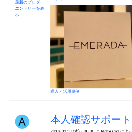
ブ
最新のブログ・
メ
ロ
エントリーを表
ラ
グ
示
ダ
様
に
聞
く、
銀
行
と
API
接
続
す
る
導入・活用事例
狙
い
と
本人確認サポート
は
の
2019/07/11(木) - 00:00
に
APIteam1
によ