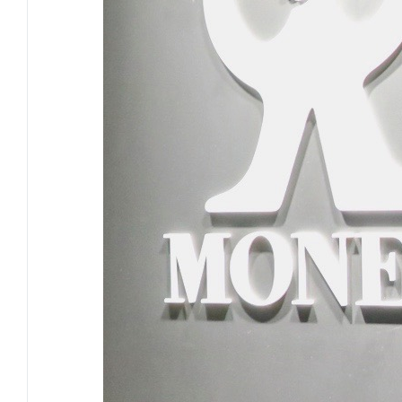
ク
ス
証
券
様
へ
の
イ
ン
タ
ビ
ュ
ー
の