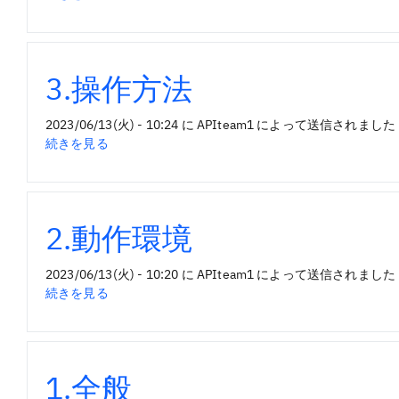
本
番
接
続
3.操作方法
の
2023/06/13(火) - 10:24
に
APIteam1
によって送信されました
3.
続きを見る
操
作
方
法
2.動作環境
の
2023/06/13(火) - 10:20
に
APIteam1
によって送信されました
2.
続きを見る
動
作
環
境
1.全般
の